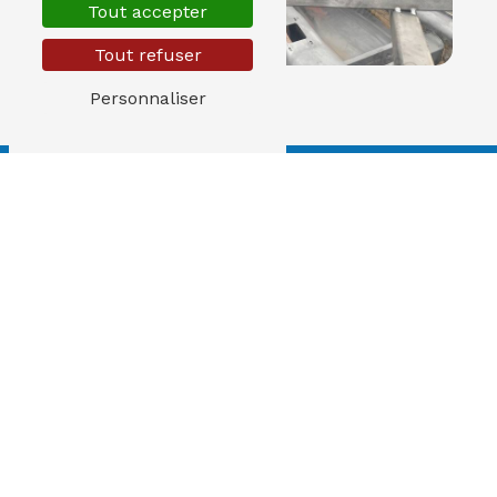
Tout accepter
Tout refuser
Personnaliser
Adresse
18 rue des Oziers
95310 Saint-Ouen-
l'Aumône