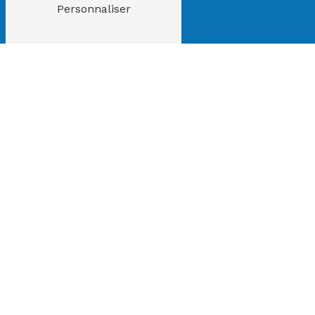
Personnaliser
Adresse
18 rue des Oziers
95310 Saint-Ouen-
l'Aumône
Téléphone
01 79 81 59 60