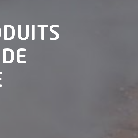
ODUITS
 DE
E