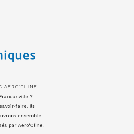
miques
C AERO'CLINE
ranconville ?
avoir-faire, ils
couvrons ensemble
és par Aero'Cline.